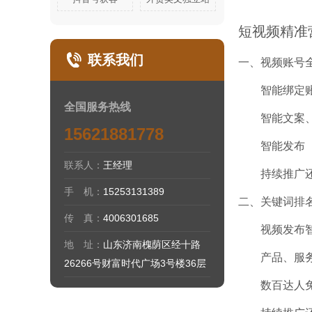
短视频精准
联系我们
一、视频账号
智能绑定账号
全国服务热线
智能文案、
15621881778
智能发布（多
联系人：
王经理
持续推广还
手 机：
15253131389
二、关键词排
传 真：
4006301685
视频发布智能
地 址：
山东济南槐荫区经十路
产品、服务关
26266号财富时代广场3号楼36层
数百达人免