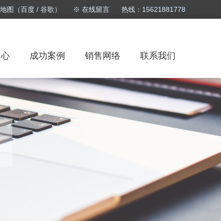
站地图
（
百度
/
谷歌
）
※
在线留言
热线：15621881778
中心
成功案例
销售网络
联系我们