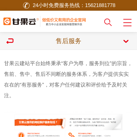
24小时免费服务热线：
15621881778
售后服务
甘果云建站平台始终秉承“客户为尊，服务到位”的宗旨，
售前、售中、售后不间断的服务体系，为客户提供实实
在在的“有形服务”，对客户任何建议和评价给予及时关
注。